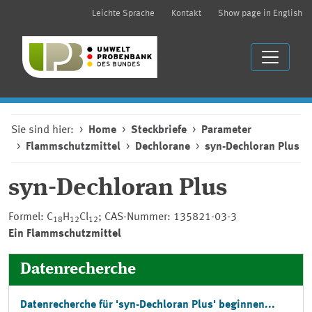
Leichte Sprache
Kontakt
Show page in English
Sie sind hier:
Home
Steckbriefe
Parameter
Flammschutzmittel
Dechlorane
syn-Dechloran Plus
syn-Dechloran Plus
Formel: C
H
Cl
; CAS-Nummer: 135821-03-3
18
12
12
Ein Flammschutzmittel
Datenrecherche
Datenrecherche für 'syn-Dechloran Plus' beginnen...