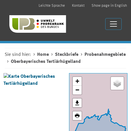
Leichte Sprache
Kontakt
Show page in English
Sie sind hier:
Home
Steckbriefe
Probenahmegebiete
Oberbayerisches Tertiärhügelland
+
−