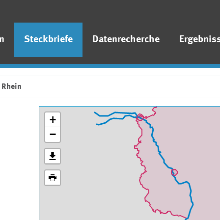
n
Steckbriefe
Datenrecherche
Ergebnis
Rhein
+
−