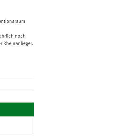
tentionsraum
ährlich noch
r Rheinanlieger.