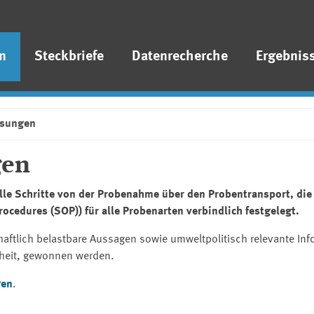
n
Steckbriefe
Datenrecherche
Ergebnis
isungen
gen
lle Schritte von der Probenahme über den Probentransport, die
rocedures
(SOP)) für alle Probenarten verbindlich festgelegt.
chaftlich belastbare Aussagen sowie umweltpolitisch relevante In
rheit, gewonnen werden.
gen
.