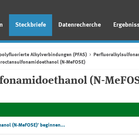
n
Steckbriefe
Datenrecherche
Ergebnis
polyfluorierte Alkylverbindungen (PFAS)
Perfluoralkylsulfona
oroctansulfonamidoethanol (N-MeFOSE)
lfonamidoethanol (N-MeFO
hanol (N-MeFOSE)' beginnen...