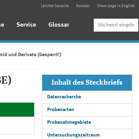
Leichte Sprache
Kontakt
Show page in English
Suche
se
Service
Glossar
mid und Derivate (Gesperrt!)
SE)
Inhalt des Steckbriefs
Datenrecherche
Probenarten
Probenahmegebiete
Untersuchungszeitraum