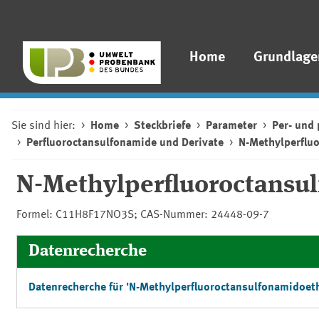
Home
Grundlage
Sie sind hier:
Home
Steckbriefe
Parameter
Per- und 
Perfluoroctansulfonamide und Derivate
N-Methylperflu
N-Methylperfluoroctansu
Formel: C11H8F17NO3S; CAS-Nummer: 24448-09-7
Datenrecherche
Datenrecherche für 'N-Methylperfluoroctansulfonamidoet