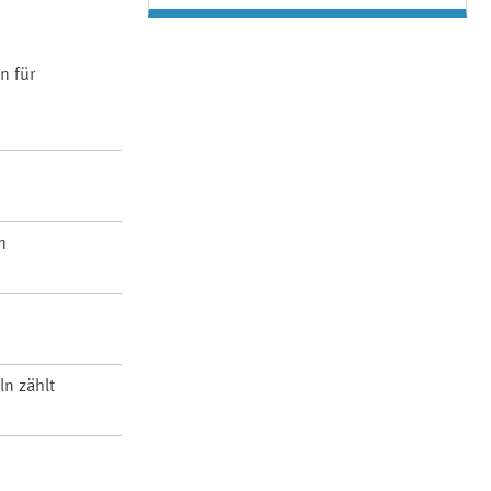
n für
n
ln zählt