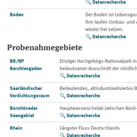
Datenrecherche
Boden
Der Boden ist Lebensgr
ihm laufen Umbau- und A
wieder frei setzen.
Datenrecherche
Probenahmegebiete
BR/NP
Einziger Hochgebirgs-Nationalpark i
Berchtesgaden
bedeutsamer Ausschnitt der nördlic
Datenrecherche
Saarländischer
Bedeutendes, altindustriealisiertes
Verdichtungsraum
Datenrecherche
Bornhöveder
Hauptwasserscheide zwischen Nord-
Seengebiet
Datenrecherche
Rhein
Längster Fluss Deutschlands
Datenrecherche