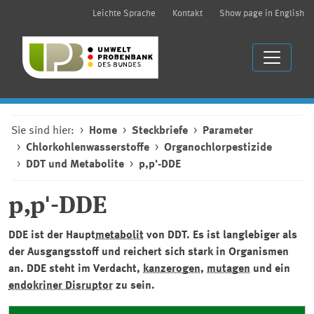
Leichte Sprache
Kontakt
Show page in English
Sie sind hier:
Home
Steckbriefe
Parameter
Chlorkohlenwasserstoffe
Organochlorpestizide
DDT und Metabolite
p,p'-DDE
p,p'-DDE
DDE ist der Haupt
metabolit
von DDT. Es ist langlebiger als
der Ausgangsstoff und reichert sich stark in Organismen
an. DDE steht im Verdacht,
kanzerogen
,
mutagen
und ein
endokriner Disruptor
zu sein.