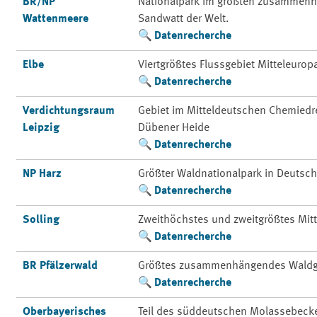
BR/NP
Nationalpark im größten zusammenh
Wattenmeere
Sandwatt der Welt.
Datenrecherche
Elbe
Viertgrößtes Flussgebiet Mitteleurop
Datenrecherche
Verdichtungsraum
Gebiet im Mitteldeutschen Chemiedre
Leipzig
Dübener Heide
Datenrecherche
NP Harz
Größter Waldnationalpark in Deutsc
Datenrecherche
Solling
Zweithöchstes und zweitgrößtes Mit
Datenrecherche
BR Pfälzerwald
Größtes zusammenhängendes Waldg
Datenrecherche
Oberbayerisches
Teil des süddeutschen Molassebeck