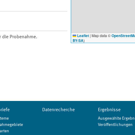
Leaflet
|
Map data ©
OpenStreetM
ür die Probenahme.
BY-SA
)
riefe
Datenrecherche
Ergebnisse
teme
Ausgewählte Ergebn
ahmegebiete
Veröffentlichungen
arten