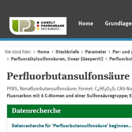
Home
Grundlage
Sie sind hier:
Home
Steckbriefe
Parameter
Per- und 
Perfluoralkylsulfonsäuren, linear (Gesperrt!)
Perfluorbu
Perfluorbutansulfonsäure
PFBS, Nonafluorbutansulfonsäure; Formel: C
HF
O
S; CAS-N
4
9
3
Fluorcarbon mit 4 C-Atomen und einer Sulfonsäuregruppe; E
Datenrecherche
Datenrecherche für 'Perfluorbutansulfonsäure' beginnen..