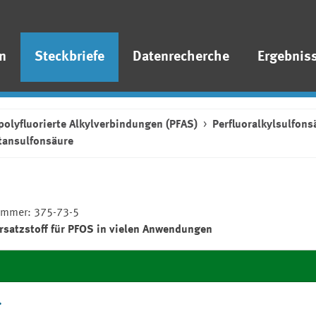
n
Steckbriefe
Datenrecherche
Ergebnis
polyfluorierte Alkylverbindungen (PFAS)
Perfluoralkylsulfons
tansulfonsäure
ummer: 375-73-5
rsatzstoff für PFOS in vielen Anwendungen
.