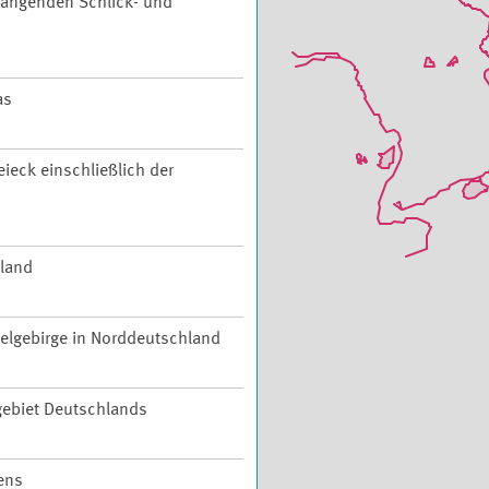
ängenden Schlick- und
as
ieck einschließlich der
hland
telgebirge in Norddeutschland
ebiet Deutschlands
ens