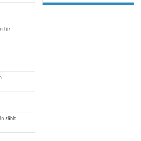
n für
n
ln zählt