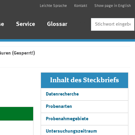
Leichte Sprache
Kontakt
Show page in English
Suche
se
Service
Glossar
äuren (Gesperrt!)
Inhalt des Steckbriefs
Datenrecherche
Probenarten
Probenahmegebiete
Untersuchungszeitraum