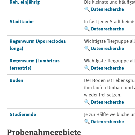
Reh, einjährig
Die kleinste und häufigs
Datenrecherche
Stadttaube
In fast jeder Stadt heimi
Datenrecherche
Regenwurm (Aporrectodea
Wichtigste Tiergruppe a
longa)
Datenrecherche
Regenwurm (Lumbricus
Wichtigste Tiergruppe a
terrestris)
Datenrecherche
Boden
Der Boden ist Lebensgr
ihm laufen Umbau- und A
wieder frei setzen.
Datenrecherche
Studierende
Je zur Hälfte weibliche 
Datenrecherche
Probenahmegebiete