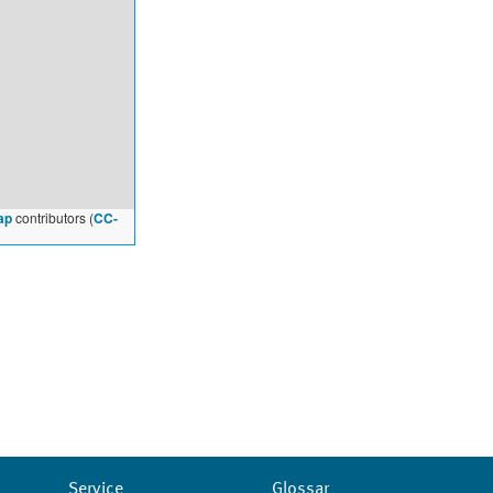
ap
contributors (
CC-
Service
Glossar