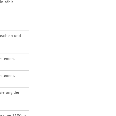
ln zählt
Muscheln und
ystemen.
ystemen.
sierung der
in über 1100 m