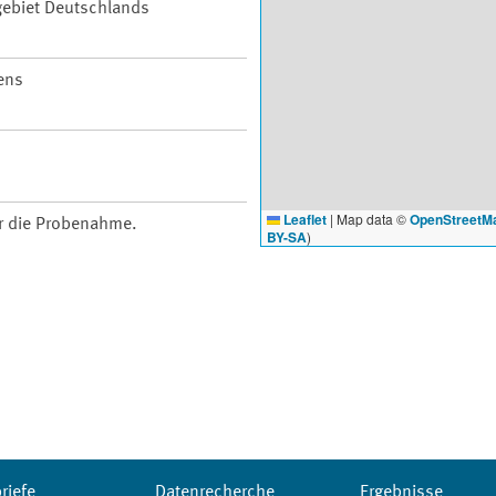
ebiet Deutschlands
ens
Leaflet
|
Map data ©
OpenStreetM
ür die Probenahme.
BY-SA
)
riefe
Datenrecherche
Ergebnisse