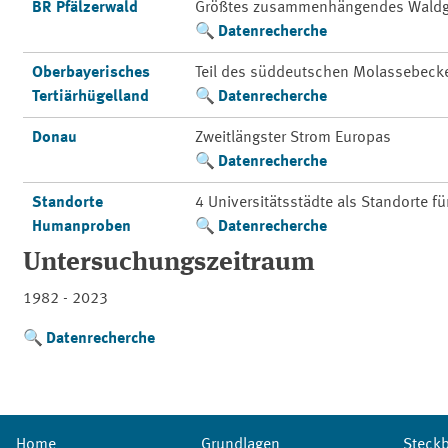
BR Pfälzerwald
Größtes zusammenhängendes Waldg
Datenrecherche
Oberbayerisches
Teil des süddeutschen Molassebeck
Tertiärhügelland
Datenrecherche
Donau
Zweitlängster Strom Europas
Datenrecherche
Standorte
4 Universitätsstädte als Standorte f
Humanproben
Datenrecherche
Untersuchungszeitraum
1982 - 2023
Datenrecherche
Home
Grundlagen
Steckb