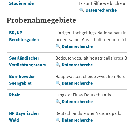
Studierende
Je zur Hälfte weibliche 
Datenrecherche
Probenahmegebiete
BR/NP
Einziger Hochgebirgs-Nationalpark i
Berchtesgaden
bedeutsamer Ausschnitt der nördlic
Datenrecherche
Saarländischer
Bedeutendes, altindustriealisiertes
Verdichtungsraum
Datenrecherche
Bornhöveder
Hauptwasserscheide zwischen Nord-
Seengebiet
Datenrecherche
Rhein
Längster Fluss Deutschlands
Datenrecherche
NP Bayerischer
Deutschlands erster Nationalpark.
Wald
Datenrecherche