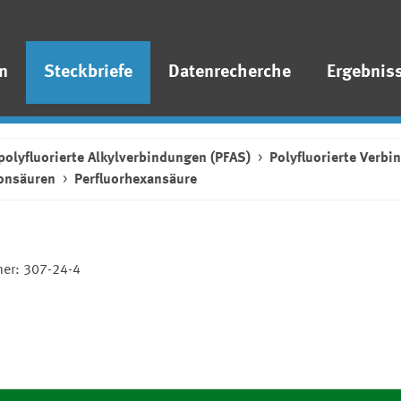
n
Steckbriefe
Datenrecherche
Ergebnis
polyfluorierte Alkylverbindungen (PFAS)
Polyfluorierte Verb
honsäuren
Perfluorhexansäure
er: 307-24-4