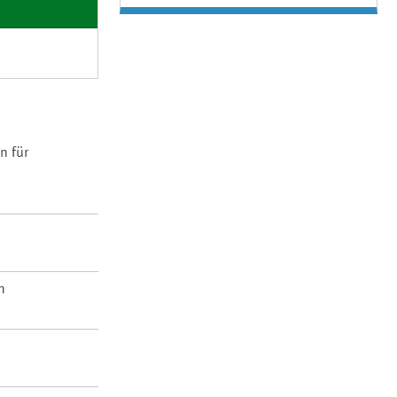
n für
n