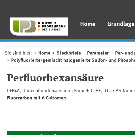
Home
Grundlage
Sie sind hier:
Home
Steckbriefe
Parameter
Per- und 
Polyfluorierte/gemischt halogenierte Sulfon- und Phosp
Perfluorhexansäure
PFHxA, Undecafluorhexansäure; Formel: C
HF
O
; CAS-Numm
6
11
2
Fluorcarbon mit 6 C-Atomen