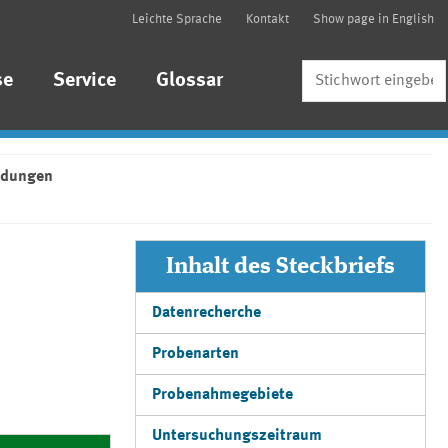
Leichte Sprache
Kontakt
Show page in English
Suche
se
Service
Glossar
indungen
Inhalt des Steckbriefs
Datenrecherche
Probenarten
Probenahmegebiete
Untersuchungszeitraum