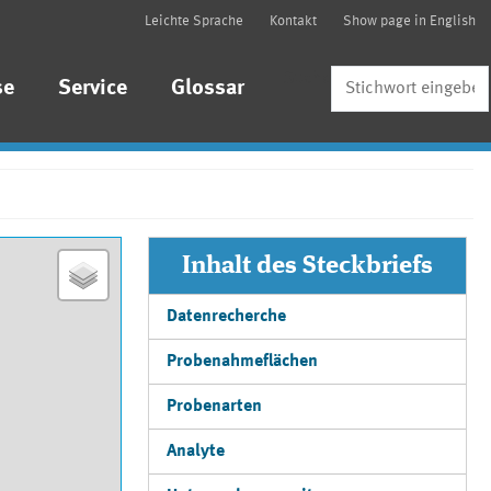
Leichte Sprache
Kontakt
Show page in English
Suche
se
Service
Glossar
Inhalt des Steckbriefs
Datenrecherche
Probenahmeflächen
Probenarten
Analyte