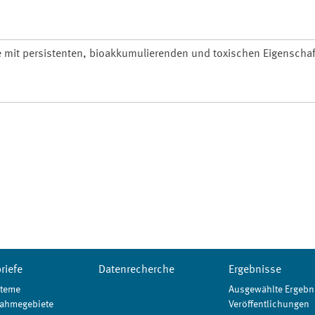
e mit persistenten, bioakkumulierenden und toxischen Eigenschaf
riefe
Datenrecherche
Ergebnisse
teme
Ausgewählte Ergebn
ahmegebiete
Veröffentlichungen