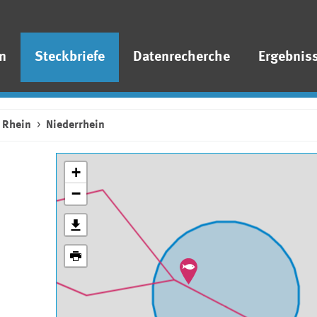
n
Steckbriefe
Datenrecherche
Ergebnis
Rhein
Niederrhein
+
−