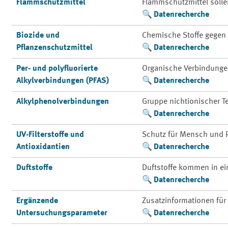
Flammschutzmittel
Flammschutzmittel solle
Datenrecherche
Biozide und
Chemische Stoffe gegen
Pflanzenschutzmittel
Datenrecherche
Per- und polyfluorierte
Organische Verbindungen, 
Alkylverbindungen (PFAS)
Datenrecherche
Alkylphenolverbindungen
Gruppe nichtionischer T
Datenrecherche
UV-Filterstoffe und
Schutz für Mensch und 
Antioxidantien
Datenrecherche
Duftstoffe
Duftstoffe kommen in ei
Datenrecherche
Ergänzende
Zusatzinformationen für
Untersuchungsparameter
Datenrecherche