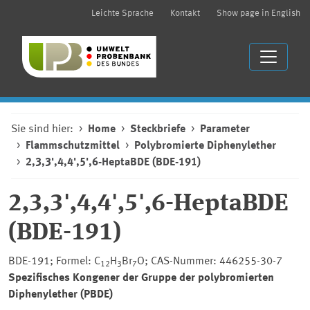
Leichte Sprache
Kontakt
Show page in English
Sie sind hier:
Home
Steckbriefe
Parameter
Flammschutzmittel
Polybromierte Diphenylether
2,3,3',4,4',5',6-HeptaBDE (BDE-191)
2,3,3',4,4',5',6-HeptaBDE
(BDE-191)
BDE-191; Formel: C
H
Br
O; CAS-Nummer: 446255-30-7
12
3
7
Spezifisches Kongener der Gruppe der polybromierten
Diphenylether (PBDE)