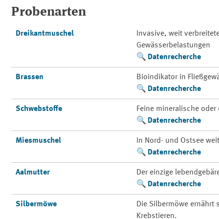
Probenarten
Dreikantmuschel
Invasive, weit verbreite
Gewässerbelastungen
Datenrecherche
Brassen
Bioindikator in Fließge
Datenrecherche
Schwebstoffe
Feine mineralische oder 
Datenrecherche
Miesmuschel
In Nord- und Ostsee weit
Datenrecherche
Aalmutter
Der einzige lebendgebä
Datenrecherche
Silbermöwe
Die Silbermöwe ernährt
Krebstieren.