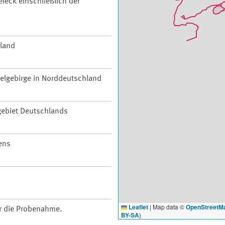
ieck einschließlich der
hland
telgebirge in Norddeutschland
ebiet Deutschlands
ens
Leaflet
|
Map data ©
OpenStreetM
ür die Probenahme.
BY-SA
)