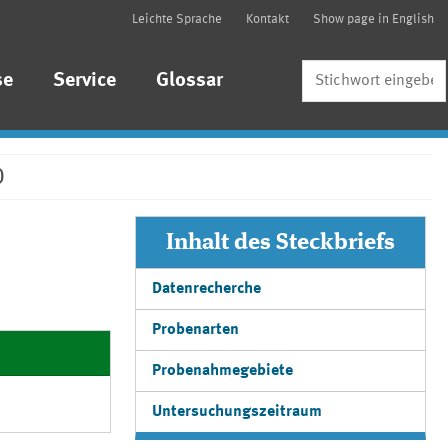
Leichte Sprache
Kontakt
Show page in English
Suche
se
Service
Glossar
)
Inhalt des Steckbriefs
Datenrecherche
Probenarten
Probenahmegebiete
Untersuchungszeitraum