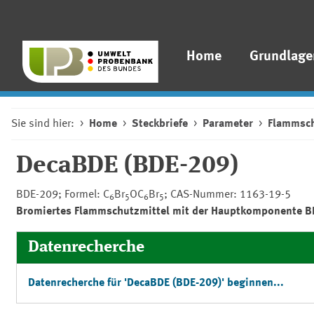
Home
Grundlage
Sie sind hier:
Home
Steckbriefe
Parameter
Flammsch
DecaBDE (BDE-209)
BDE-209; Formel: C
Br
OC
Br
; CAS-Nummer: 1163-19-5
6
5
6
5
Bromiertes Flammschutzmittel mit der Hauptkomponente B
Datenrecherche
Datenrecherche für 'DecaBDE (BDE-209)' beginnen...