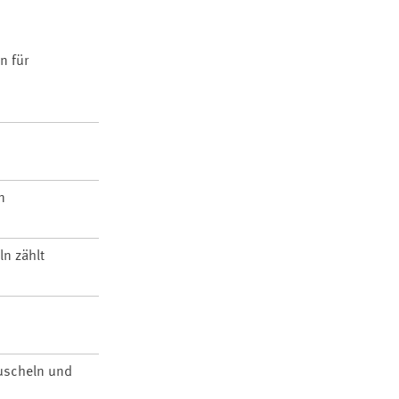
n für
n
ln zählt
Muscheln und