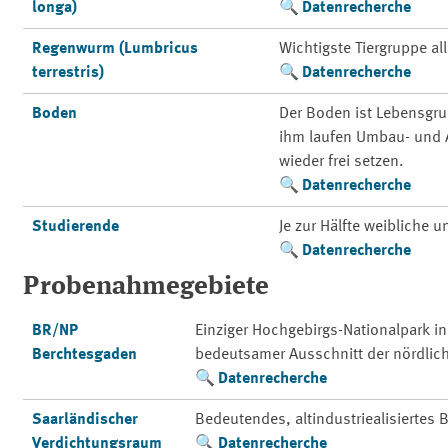
longa)
Datenrecherche
Regenwurm (Lumbricus
Wichtigste Tiergruppe a
terrestris)
Datenrecherche
Boden
Der Boden ist Lebensgr
ihm laufen Umbau- und A
wieder frei setzen.
Datenrecherche
Studierende
Je zur Hälfte weibliche 
Datenrecherche
Probenahmegebiete
BR/NP
Einziger Hochgebirgs-Nationalpark i
Berchtesgaden
bedeutsamer Ausschnitt der nördlic
Datenrecherche
Saarländischer
Bedeutendes, altindustriealisiertes
Verdichtungsraum
Datenrecherche