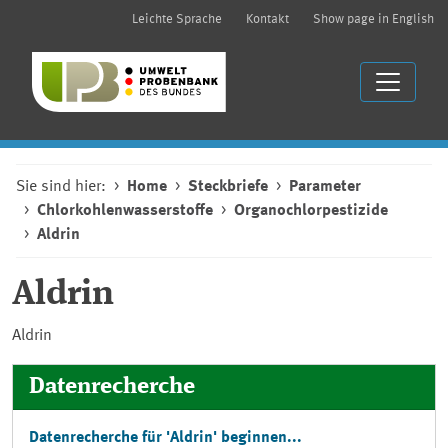
Leichte Sprache
Kontakt
Show page in English
Sie sind hier:
Home
Steckbriefe
Parameter
Chlorkohlenwasserstoffe
Organochlorpestizide
Aldrin
Aldrin
Aldrin
Datenrecherche
Datenrecherche für 'Aldrin' beginnen...