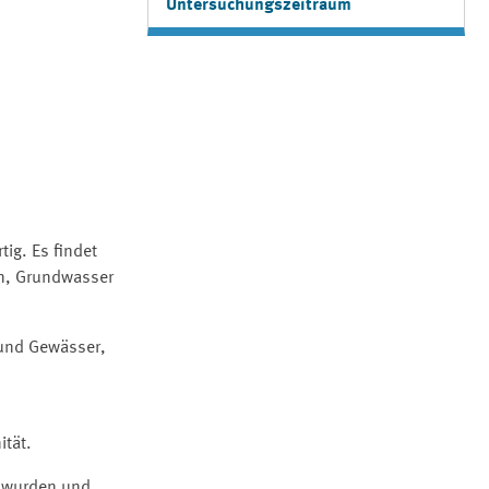
Untersuchungszeitraum
ig. Es findet
en, Grundwasser
 und Gewässer,
ität.
 wurden und