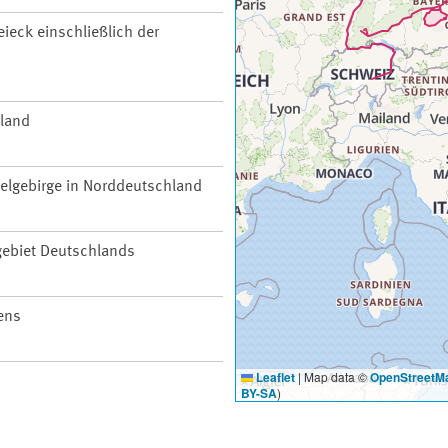
ieck einschließlich der
hland
telgebirge in Norddeutschland
ebiet Deutschlands
ens
Leaflet
|
Map data ©
OpenStreetM
BY-SA
)