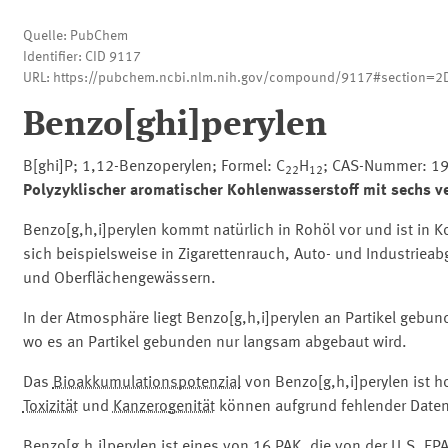
Quelle: PubChem
Identifier: CID 9117
URL: https://pubchem.ncbi.nlm.nih.gov/compound/9117#section=2D
Benzo[ghi]perylen
B[ghi]P; 1,12-Benzoperylen; Formel: C
H
; CAS-Nummer: 19
22
12
Polyzyklischer aromatischer Kohlenwasserstoff mit sechs 
Benzo[g,h,i]perylen kommt natürlich in Rohöl vor und ist in K
sich beispielsweise in Zigarettenrauch, Auto- und Industriea
und Oberflächengewässern.
In der Atmosphäre liegt Benzo[g,h,i]perylen an Partikel geb
wo es an Partikel gebunden nur langsam abgebaut wird.
Das
Bioakkumulationspotenzial
von Benzo[g,h,i]perylen ist h
Toxizität
und
Kanzerogenität
können aufgrund fehlender Daten 
Benzo[g,h,i]perylen ist eines von 16 PAK, die von der U.S. EPA 