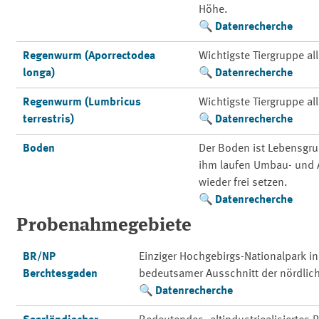
Höhe.
Datenrecherche
Regenwurm (Aporrectodea
Wichtigste Tiergruppe a
longa)
Datenrecherche
Regenwurm (Lumbricus
Wichtigste Tiergruppe a
terrestris)
Datenrecherche
Boden
Der Boden ist Lebensgr
ihm laufen Umbau- und A
wieder frei setzen.
Datenrecherche
Probenahmegebiete
BR/NP
Einziger Hochgebirgs-Nationalpark i
Berchtesgaden
bedeutsamer Ausschnitt der nördlic
Datenrecherche