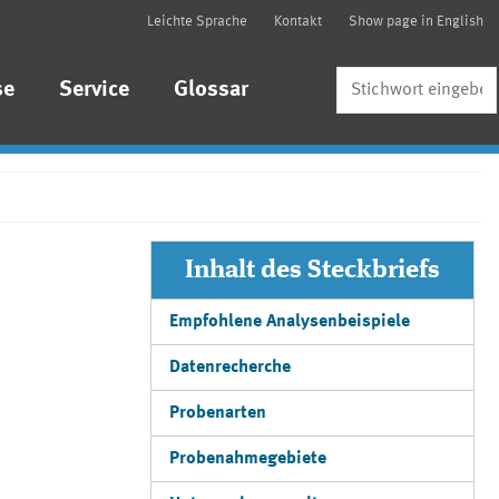
Leichte Sprache
Kontakt
Show page in English
Suche
se
Service
Glossar
Inhalt des Steckbriefs
Empfohlene Analysenbeispiele
Datenrecherche
Probenarten
Probenahmegebiete