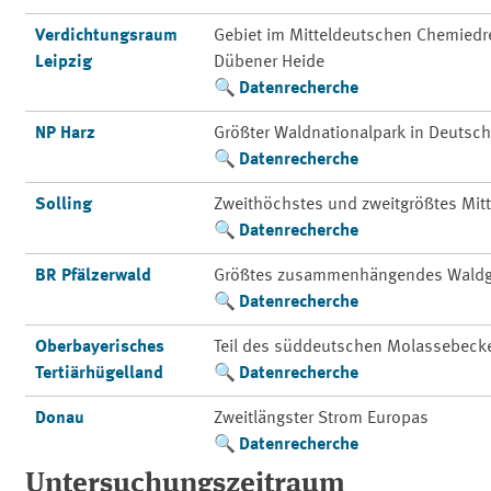
Verdichtungsraum
Gebiet im Mitteldeutschen Chemiedre
Leipzig
Dübener Heide
Datenrecherche
NP Harz
Größter Waldnationalpark in Deutsc
Datenrecherche
Solling
Zweithöchstes und zweitgrößtes Mit
Datenrecherche
BR Pfälzerwald
Größtes zusammenhängendes Waldg
Datenrecherche
Oberbayerisches
Teil des süddeutschen Molassebeck
Tertiärhügelland
Datenrecherche
Donau
Zweitlängster Strom Europas
Datenrecherche
Untersuchungszeitraum