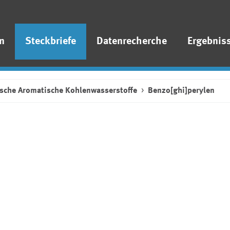
n
Steckbriefe
Datenrecherche
Ergebnis
ische Aromatische Kohlenwasserstoffe
Benzo[ghi]perylen