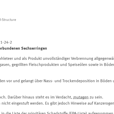
-Structure
1-24-2
verbundenen Sechserringen
ohleteer und als Produkt unvollständiger Verbrennung allgegenwärt
bgasen, gegrillten Fleischprodukten und Speiseölen sowie in Böd
unden vor und gelangt über Nass- und Trockendeposition in Böden
och. Darüber hinaus steht es im Verdacht,
mutagen
zu sein.
nicht eingestuft werden. Es gibt jedoch Hinweise auf Kanzerogen
in die Liste der prioritären Schadstoffe (
EPA-Liste
) aufgenommen