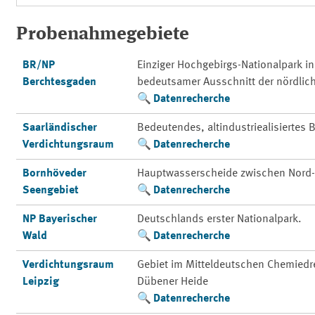
Probenahmegebiete
BR/NP
Einziger Hochgebirgs-Nationalpark i
Berchtesgaden
bedeutsamer Ausschnitt der nördlic
Datenrecherche
Saarländischer
Bedeutendes, altindustriealisiertes
Verdichtungsraum
Datenrecherche
Bornhöveder
Hauptwasserscheide zwischen Nord-
Seengebiet
Datenrecherche
NP Bayerischer
Deutschlands erster Nationalpark.
Wald
Datenrecherche
Verdichtungsraum
Gebiet im Mitteldeutschen Chemiedre
Leipzig
Dübener Heide
Datenrecherche