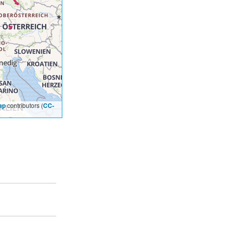
ap
contributors (
CC-