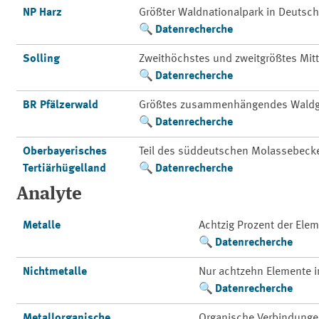
NP Harz
Größter Waldnationalpark in Deutsc
Datenrecherche
Solling
Zweithöchstes und zweitgrößtes Mit
Datenrecherche
BR Pfälzerwald
Größtes zusammenhängendes Waldg
Datenrecherche
Oberbayerisches
Teil des süddeutschen Molassebeck
Tertiärhügelland
Datenrecherche
Analyte
Metalle
Achtzig Prozent der Ele
Datenrecherche
Nichtmetalle
Nur achtzehn Elemente 
Datenrecherche
Metallorganische
Organische Verbindunge