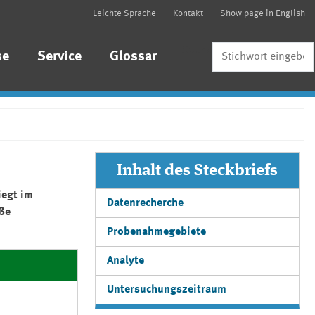
Leichte Sprache
Kontakt
Show page in English
Suche
se
Service
Glossar
Inhalt des Steckbriefs
iegt im
Datenrecherche
ße
Probenahmegebiete
Analyte
Untersuchungszeitraum