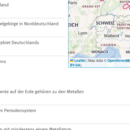
hland
telgebirge in Norddeutschland
ebiet Deutschlands
Leaflet
|
Map data ©
OpenStreetM
ens
BY-SA
)
mente auf der Erde gehören zu den Metallen
im Periodensystem
n mit mindestens einem Metallatom