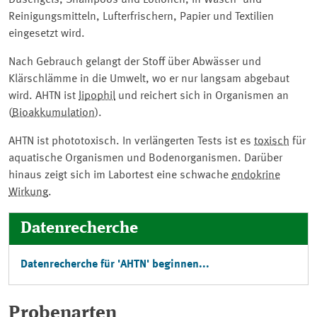
Duschgels, Shampoos und Lotionen, in Wasch- und
Reinigungsmitteln, Lufterfrischern, Papier und Textilien
eingesetzt wird.
Nach Gebrauch gelangt der Stoff über Abwässer und
Klärschlämme in die Umwelt, wo er nur langsam abgebaut
wird. AHTN ist
lipophil
und reichert sich in Organismen an
(
Bioakkumulation
).
AHTN ist phototoxisch. In verlängerten Tests ist es
toxisch
für
aquatische Organismen und Bodenorganismen. Darüber
hinaus zeigt sich im Labortest eine schwache
endokrine
Wirkung
.
Datenrecherche
Datenrecherche für 'AHTN' beginnen...
Probenarten