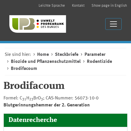
Leichte Sprache
Kontakt
Show page in English
Sie sind hier:
Home
Steckbriefe
Parameter
Biozide und Pflanzenschutzmittel
Rodentizide
Brodifacoum
Brodifacoum
Formel: C
H
BrO
; CAS-Nummer: 56073-10-0
31
23
3
Blutgerinnungshemmer der 2. Generation
Datenrecherche