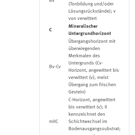
Bv
(Tonbildung und/oder
Lösungsrückstände); v
von verwittert
Mineralischer
C
Untergrundhorizont
Übergangshorizont mit
überwiegenden
Merkmalen des
Untergrunds (Cv-
Bv-Cv
Horizont, angewittert bis
verwittert (v), meist
Übergang zum frischen
Gestein)
C-Horizont, angewittert
bis verwittert (v); II
kennzeichnet den
mIIC
Schichtwechsel im
Bodenausgangssubstrat;