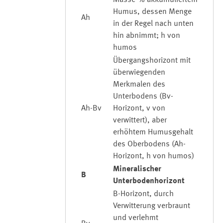
Masse-% akkumuliertem
Humus, dessen Menge
Ah
in der Regel nach unten
hin abnimmt; h von
humos
Übergangshorizont mit
überwiegenden
Merkmalen des
Unterbodens (Bv-
Ah-Bv
Horizont, v von
verwittert), aber
erhöhtem Humusgehalt
des Oberbodens (Ah-
Horizont, h von humos)
Mineralischer
B
Unterbodenhorizont
B-Horizont, durch
Verwitterung verbraunt
und verlehmt