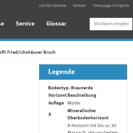
Leichte Sprache
Kontakt
Show page in English
Suche
se
Service
Glossar
fil Friedrichshäuser Bruch
Legende
Bodentyp: Braunerde
Horizont
Beschreibung
Auflage
Moder
Mineralischer
A
Oberbodenhorizont
A-Horizont mit bis zu 30