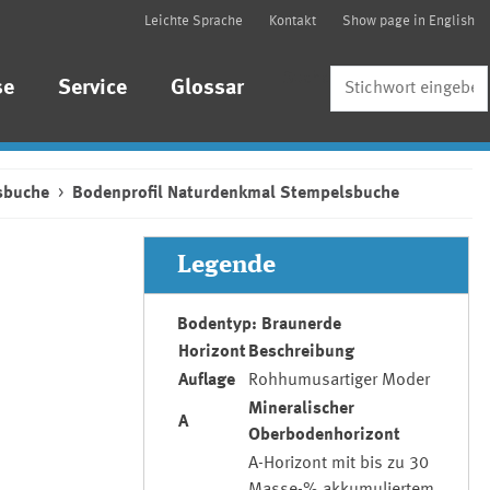
Leichte Sprache
Kontakt
Show page in English
Suche
se
Service
Glossar
sbuche
Bodenprofil Naturdenkmal Stempelsbuche
Legende
Bodentyp: Braunerde
Horizont
Beschreibung
Auflage
Rohhumusartiger Moder
Mineralischer
A
Oberbodenhorizont
A-Horizont mit bis zu 30