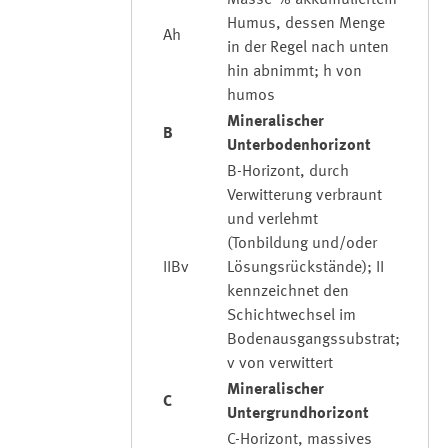
Masse-% akkumuliertem
Humus, dessen Menge
Ah
in der Regel nach unten
hin abnimmt; h von
humos
Mineralischer
B
Unterbodenhorizont
B-Horizont, durch
Verwitterung verbraunt
und verlehmt
(Tonbildung und/oder
IIBv
Lösungsrückstände); II
kennzeichnet den
Schichtwechsel im
Bodenausgangssubstrat;
v von verwittert
Mineralischer
C
Untergrundhorizont
C-Horizont, massives