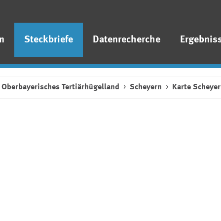
n
Steckbriefe
Datenrecherche
Ergebnis
Oberbayerisches Tertiärhügelland
Scheyern
Karte Scheye