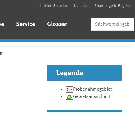
Leichte Sprache
Kontakt
Show page in English
Suche
se
Service
Glossar
rn
Legende
Probenahmegebiet
Gebietsausschnitt