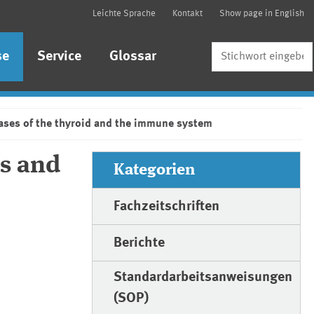
Leichte Sprache
Kontakt
Show page in English
Suche
se
Service
Glossar
ases of the thyroid and the immune system
s and
Kategorien
Fachzeitschriften
Berichte
Standardarbeitsanweisungen
(SOP)