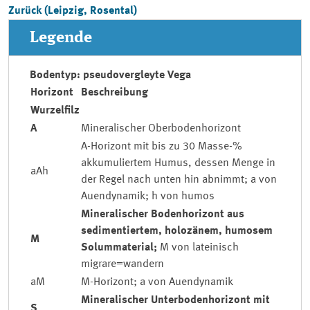
Zurück (Leipzig, Rosental)
Legende
Bodentyp: pseudovergleyte Vega
Horizont
Beschreibung
Wurzelfilz
A
Mineralischer Oberbodenhorizont
A-Horizont mit bis zu 30 Masse-%
akkumuliertem Humus, dessen Menge in
aAh
der Regel nach unten hin abnimmt; a von
Auendynamik; h von humos
Mineralischer Bodenhorizont aus
sedimentiertem, holozänem, humosem
M
Solummaterial;
M von lateinisch
migrare=wandern
aM
M-Horizont; a von Auendynamik
Mineralischer Unterbodenhorizont mit
S