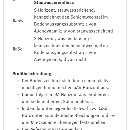
Stauwassereinfluss
S-Horizont, stauwasserleitend; II
kennzeichnet den Schichtwechsel im
IIaSw
Bodenausgangssubstrat; a von
Auendynamik; w von stauwasserleitend
S-Horizont, wasserstauend; II
kennzeichnet den Schichtwechsel im
IIaSd
Bodenausgangssubstrat; a von
Auendynamik; d von dicht
Profilbeschreibung
Der Boden zeichnet sich durch einen relativ
mächtigen humusreichen aAh-Horizont aus.
Darauf folgt ein aM-Horizont aus erodiertem
und sedimentiertem Solummaterial.
In den darunter liegenden IIaSw- bzw. IIaSd-
Horizonten sind deutliche Bleichungen und Fe-
und Mn-Oxidanreicherungen festzustellen.
Die Verfestigung ist einheitlich.