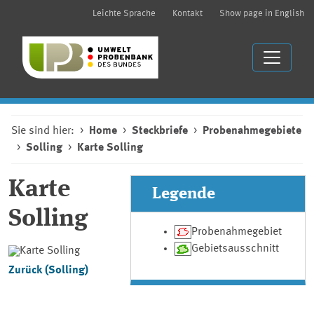
Leichte Sprache
Kontakt
Show page in English
Sie sind hier:
Home
Steckbriefe
Probenahmegebiete
Solling
Karte Solling
Karte
Legende
Solling
Probenahmegebiet
Gebietsausschnitt
Zurück (Solling)