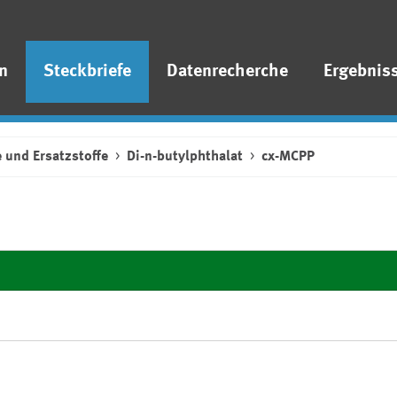
n
Steckbriefe
Datenrecherche
Ergebnis
 und Ersatzstoffe
Di-n-butylphthalat
cx-MCPP