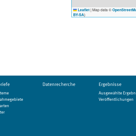
Leaflet
|
Map data ©
OpenStreetM
BY-SA
)
riefe
Datenrecherche
Ergebnisse
teme
Ausgewählte Ergebn
ahmegebiete
Veröffentlichungen
arten
ter