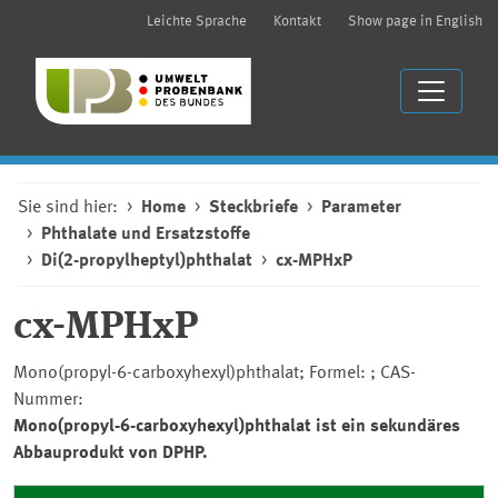
Leichte Sprache
Kontakt
Show page in English
Sie sind hier:
Home
Steckbriefe
Parameter
Phthalate und Ersatzstoffe
Di(2-propylheptyl)phthalat
cx-MPHxP
cx-MPHxP
Mono(propyl-6-carboxyhexyl)phthalat; Formel: ; CAS-
Nummer:
Mono(propyl-6-carboxyhexyl)phthalat ist ein sekundäres
Abbauprodukt von DPHP.