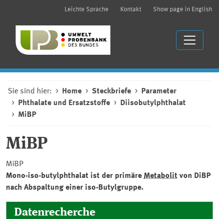
Leichte Sprache
Kontakt
Show page in English
Sie sind hier:
Home
Steckbriefe
Parameter
Phthalate und Ersatzstoffe
Diisobutylphthalat
MiBP
MiBP
MiBP
Mono-iso-butylphthalat ist der primäre
Metabolit
von DiBP
nach Abspaltung einer iso-Butylgruppe.
Datenrecherche