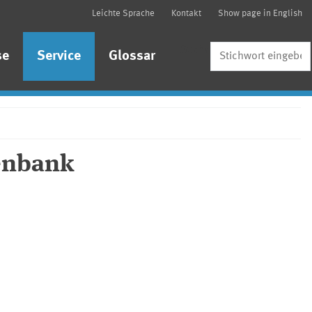
Leichte Sprache
Kontakt
Show page in English
Suche
se
Service
Glossar
benbank