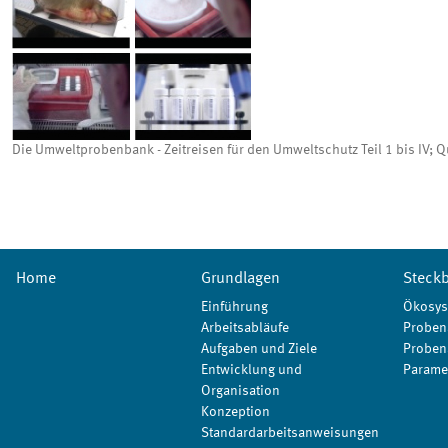
Die Umweltprobenbank - Zeitreisen für den Umweltschutz Teil 1 bis IV; Q
Home
Grundlagen
Steckb
Einführung
Ökosys
Arbeitsabläufe
Proben
Aufgaben und Ziele
Proben
Entwicklung und
Parame
Organisation
Konzeption
Standardarbeitsanweisungen