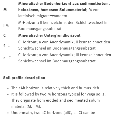
Mineralischer Bodenhorizont aus sedimentiertem,
M
holozänem, humosem Solummaterial;
M von
lateinisch migrare=wandern
M-Horizont; II kennzeichnet den Schichtwechsel im
IIM
Bodenausgangssubstrat
C
Mineralischer Untergrundhorizont
C-Horizont; a von Auendynamik; II kennzeichnet den
aIIC
Schichtwechsel im Bodenausgangssubstrat
C-Horizont; a von Auendynamik; III kennzeichnet den
aIIIC
Schichtwechsel im Bodenausgangssubstrat
Soil profile description
The aAh horizon is relatively thick and humus-rich.
It is followed by two M horizons typical for vega soils.
They originate from eroded and sedimented solum
material (M, IIM).
Underneath, two aC horizons (aIIC, aIIIC) can be